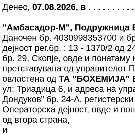
Денес,
07.08.2026, в . . . . . . . . . . . 
"Амбасадор-М", Подружница 
Даночен бр. 4030998353700 и бр
дејност рег.бр. : 13 - 1370/2 од 
бр. 29, Скопје, овде и понатаму
претставувана од управителот П
овластена од
ТА "БОХЕМИЈА"
ул: Триадица 6, и адреса на уп
Дондуков" бр. 24-А, регистерски
Операторска дејност, овде и п
од втора страна,
и