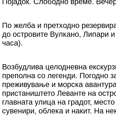
Појадок. Слободно време. Вече
По желба и претходно резервир
до островите Вулкано, Липари 
часа).
Возбудлива целодневна екскурзи
преполна со легенди. Погодно з
преживување и морска авантура
пристаништето Леванте на остр
главната улица на градот, мест
сувенири, облека и накит. На не