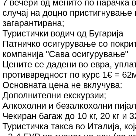
7 вечери од менито по нарачка в
случај на доцно пристигнување в
загарантирана;
Туристички водич од Бугарија
Патничко осигурување со покри
компанија "Сава осигурување"
Цените се дадени во евра, упла
противвредност по курс 1€ = 62
Основната цена не вклучува:
Дополнителни екскурзии;
Алкохолни и безалкохолни пијал
Чекиран багаж до 10 кг, 20 кг и 32
Туристичка такса во Италија, кој