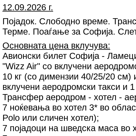
12.09.2026 г.
Појадок. Слободно време. Тран
Терме. Поаѓање за Софија. Сле
Основната цена вклучува:
Авионски билет Софија - Ламеци
"Wizz Air" со вклучени аеродром
10 кг (со димензии 40/25/20 см)
вклучени аеродромски такси и 1 
Трансфер аеродром - хотел - ае
7 ноќевања во хотел 3* во област
Polo или сличен хотел);
7 појадоци на шведска маса во х