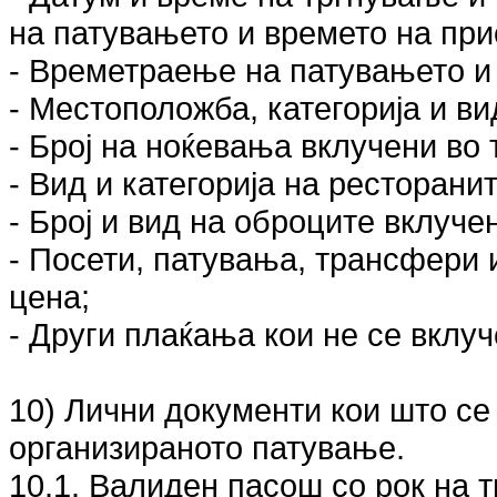
на патувањето и времето на пр
- Времетраење на патувањето и 
- Местоположба, категорија и ви
- Број на ноќевања вклучени во
- Вид и категорија на ресторанит
- Број и вид на оброците вклуче
- Посети, патувања, трансфери 
цена;
- Други плаќања кои не се вклуч
10) Лични документи кои што се
организираното патување.
10.1. Валиден пасош со рок на 