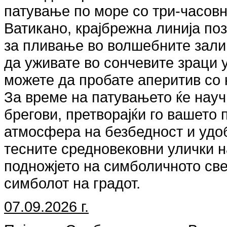
патување по море со три-часовн
Ватикано, крајбрежна линија поз
за пливање во волшебните зали
да уживате во сончевите зраци 
можете да пробате аперитив со 
За време на патувањето ќе научи
брегови, претворајќи го вашето 
атмосфера на безбедност и удо
тесните средновековни улички н
подножјето на симболичното све
симболот на градот.
07.09.2026 г.