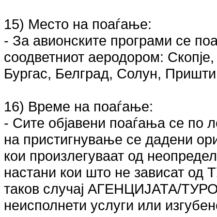
15) Место на поаѓање:
- За авионските програми се по
соодветниот аеродором: Скопје,
Бургас, Белград, Солун, Пришти
16) Време на поаѓање:
- Сите објавени поаѓања се по 
на пристигнување се дадени ор
кои произлегуваат од неопредел
настани кои што не зависат од
таков случај АГЕНЦИЈАТА/ТУРО
неисполнети услуги или изгубен