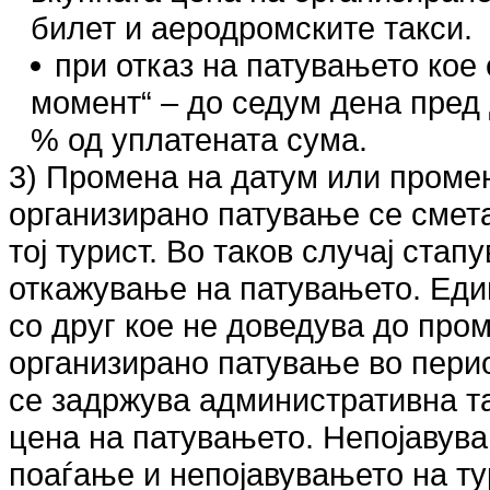
билет и аеродромските такси.
при отказ на патувањето кое 
момент“ – до седум дена пред
% од уплатената сума.
3) Промена на датум или промен
организирано патување се смет
тој турист. Во таков случај стап
откажување на патувањето. Еди
со друг кое не доведува до про
организирано патување во перио
се задржува административна та
цена на патувањето. Непојавува
поаѓање и непојавувањето на тур