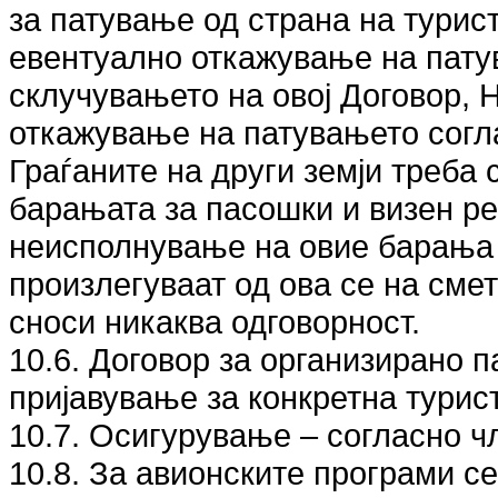
за патување од страна на турис
евентуално откажување на пату
склучувањето на овој Договор,
откажување на патувањето согла
Граѓаните на други земји треба 
барањата за пасошки и визен р
неисполнување на овие барања и
произлегуваат од ова се на смет
сноси никаква одговорност.
10.6. Договор за организирано 
пријавување за конкретна турис
10.7. Осигурување – согласно чле
10.8. За авионските програми с