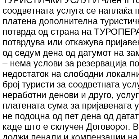
соодветната услуга се наплаќа 
платена дополнителна туристич
потврда од страна на ТУРОПЕ
потврдува или откажува пријаве
од седум дена од датумот на за
– нема услови за резервација п
недостаток на слободни локалн
број туристи за соодветната ус
неработни денови и друго, услу
платената сума за пријавената у
не подоцна од пет дена од дата
каде што е склучен Договорот.
должи пенали и компензации н