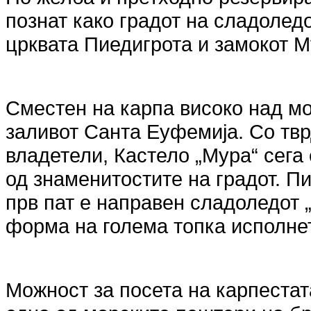
познат како градот на сладоледо
црквата Пиедигрота и замокот М
Сместен на карпа високо над мо
заливот Санта Еуфемија. Со твр
владетели, Кастело „Мура“ сега 
од знаменитостите на градот. Пи
прв пат е направен сладоледот 
форма на голема топка исполнет
Можност за посета на карпестат