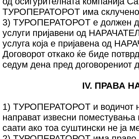
од осигурителната компанија Са
ТУРОПЕРАТОРОТ има склучено 
3) ТУРОПЕРАТОРОТ е должен да
услуги пријавени од НАРАЧАТЕЛ
услуга која е пријавена од НАР
Договорот откако ќе биде пот
седум дена пред договорениот 
IV. ПРАВА 
1) ТУРОПЕРАТОРОТ и водичот на
направат извесни поместувања 
саати ако тоа суштински не ја 
2) ТУРОПЕРАТОРОТ има право д