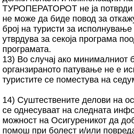
ТУРОПЕРАТОРОТ не ја потврди п
не може да биде повод за отка
број на туристи за исполнување
утврдува за секоја програма по
програмата.
13) Во случај ако минималниот б
органзираното патување не е ис
туристите се поместува на седу
14) Суштествените делови на о
се однесуваат на следната инф
можност на Осигуреникот да до
помош при болест и/или повреда