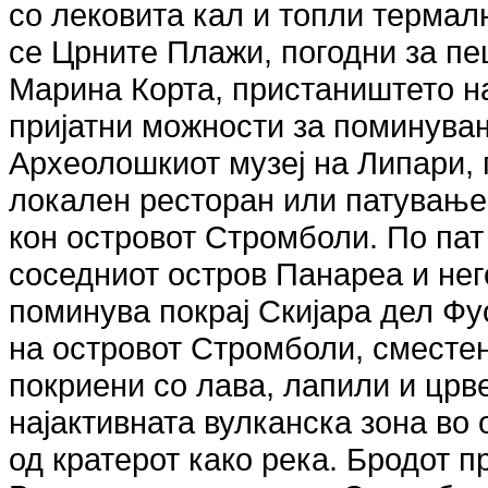
со лековита кал и топли термал
се Црните Плажи, погодни за п
Марина Корта, пристаништето н
пријатни можности за поминувањ
Археолошкиот музеј на Липари, 
локален ресторан или патување
кон островот Стромболи. По пат
соседниот остров Панареа и нег
поминува покрај Скијара дел Фу
на островот Стромболи, сместен
покриени со лава, лапили и црв
најактивната вулканска зона во
од кратерот како река. Бродот 