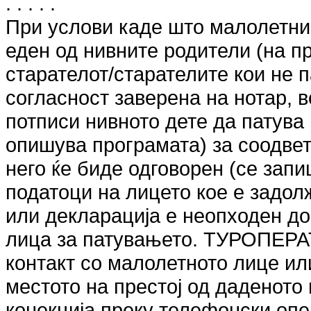
. . . . .
При услови каде што малолетни 
еден од нивните родители (на пр
старателот/старателите кои не п
согласност заверена на нотар, в
потписи нивното дете да патува
опишува програмата) за соодвет
него ќе биде одговорен (се зап
податоци на лицето кое е задол
или декларација е неопходен д
лица за патувањето. ТУРОПЕРА
контакт со малолетното лице или
местото на престој од даденото
конекција преку телефонски опер