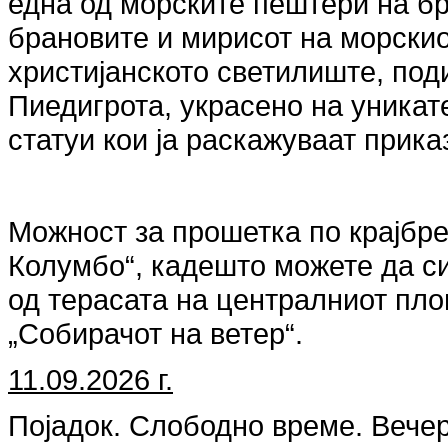
една од морските пештери на бре
брановите и мирисот на морскио
христијанското светилиште, под
Пиедигрота, украсено на уникат
статуи кои ја раскажуваат прика
Можност за прошетка по крајбр
Колумбо“, кадешто можете да с
од терасата на централниот пло
„Собирачот на ветер“.
11.09.2026 г.
Појадок. Слободно време. Вече