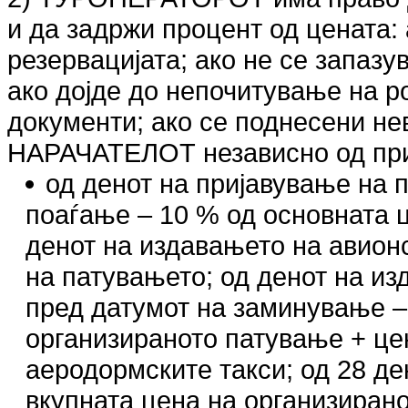
и да задржи процент од цената:
резервацијата; ако не се запазу
ако дојде до непочитување на р
документи; ако се поднесени н
НАРАЧАТЕЛОТ независно од прич
од денот на пријавување на 
поаѓање – 10 % од основната ц
денот на издавањето на авионс
на патувањето; од денот на из
пред датумот на заминување –
организираното патување + це
аеродормските такси; од 28 де
вкупната цена на организиран