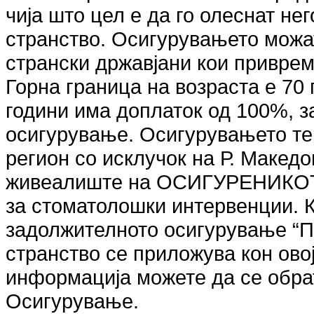
чија што цел е да го олеснат не
странство. Осигурувањето можат
странски државјани кои приврем
Горна граница на возраста е 70 
години има доплаток од 100%, з
осигурување. Осигурувањето те
регион со исклучок на Р. Македо
живеалиште на ОСИГУРЕНИКОТ.
за стоматолошки интервенции. К
задолжителното осигурување “П
странство се приложува кон ово
информација можете да се обрат
Осигурување.