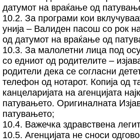
датумот на враќање од патувањ
10.2. За програми кои вклучуваа
унија – Валиден пасош со рок н
од датумот на враќање од патув
10.3. За малолетни лица под ос
со едниот од родителите – изјав
родители дека се согласни детет
телефон од нотарот. Копија од т
канцеларијата на агенцијата на
патувањето. Оригиналната Изјав
патувањето;
10.4. Важечка здравствена леги
10.5. Агенцијата не сноси одгов