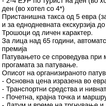
- 2-4 ЕУР по турист на ден (во хо
ден (во хотел со 4*)
Пристанишна такса од 5 евра (з
и за еднодневната екскурзија до
Трошоци од личен карактер.
За лица над 65 години, автомат
премија
Патувањето се спроведува при 
прогамата за патување.
Описот на организираното пату
- Основна цена изразена во евр
- Транспортни средства и нивнат
- Почетна, крајна точка и маршр
- Датум и време на тргнување и 