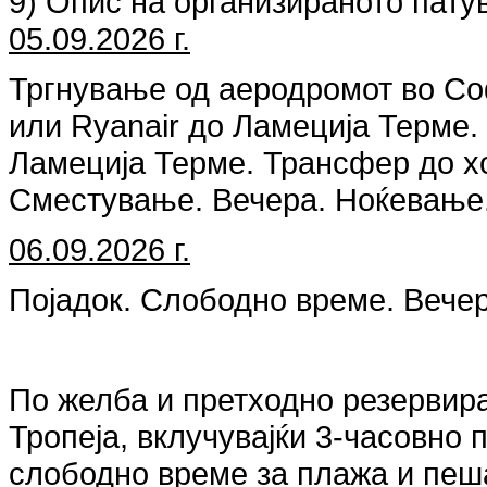
9) Опис на организираното пату
05.09.2026 г.
Тргнување од аеродромот во Соф
или Ryanair до Ламеција Терме
Ламеција Терме. Трансфер до хо
Сместување. Вечера. Ноќевање
06.09.2026 г.
Појадок. Слободно време. Вече
По желба и претходно резервир
Тропеја, вклучувајќи 3-часовно 
слободно време за плажа и пеша