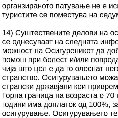
органзираното патување не е ис
туристите се поместува на седу
14) Суштествените делови на о
се однесуваат на следната инф
можност на Осигуреникот да до
помош при болест и/или повреда
чија што цел е да го олеснат не
странство. Осигурувањето можат
странски државјани кои приврем
Горна граница на возраста е 70 
години има доплаток од 100%, з
осигурување. Осигурувањето те