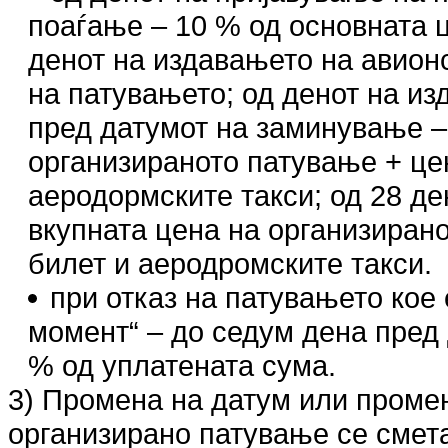
поаѓање – 10 % од основната ц
денот на издавањето на авионс
на патувањето; од денот на из
пред датумот на заминување –
организираното патување + це
аеродормските такси; од 28 де
вкупната цена на организиран
билет и аеродромските такси.
при отказ на патувањето кое 
момент“ – до седум дена пред
% од уплатената сума.
3) Промена на датум или промен
организирано патување се смет