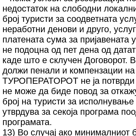
недостаток на слободни локалн
број туристи за соодветната ус
неработни денови и друго, услу
платената сума за пријавената у
не подоцна од пет дена од дата
каде што е склучен Договорот.
должи пенали и компензации н
ТУРОПЕРАТОРОТ не ја потврди п
не може да биде повод за отка
број на туристи за исполнување
утврдува за секоја програма по
програмата.
13) Во случај ако минималниот б