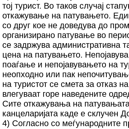
тој турист. Во таков случај стап
откажување на патувањето. Еди
со друг кое не доведува до про
организирано патување во перио
се задржува административна та
цена на патувањето. Непојавува
поаѓање и непојавувањето на тур
неопходно или пак непочитувањ
на туристот се смета за отказ н
влегуваат горе наведените одре
Сите откажувања на патувањата 
канцеларијата каде е склучен Д
4) Согласно со меѓународните