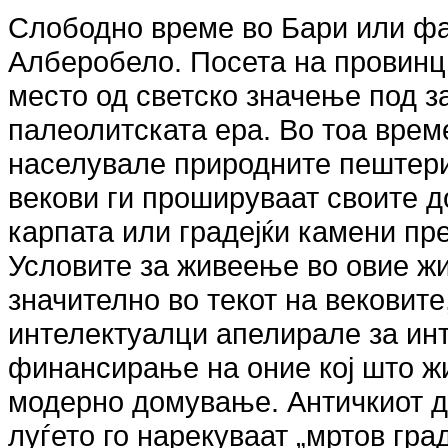
Слободно време во Бари или фа
Алберобело. Посета на провинци
место од светско значење под 
палеолитската ера. Во тоа време
населувале природните пештери
векови ги прошируваат своите до
карпата или градејќи камени пр
Условите за живеење во овие ж
значително во текот на вековите
интелектуалци апелирале за инт
финансирање на оние кој што ж
модерно домување. Античкиот д
луѓето го нарекуваат „мртов гра