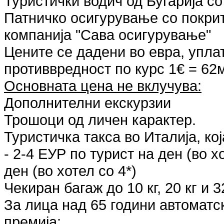
Туристички водич од Бугарија с
Патничко осигурување со покри
компанија "Сава осигурување"
Цените се дадени во евра, упла
противвредност по курс 1€ = 62
Основната цена не вклучува:
Дополнителни екскурзии
Трошоци од личен карактер.
Туристичка такса во Италија, кој
- 2-4 ЕУР по турист на ден (во хо
ден (во хотел со 4*)
Чекиран багаж до 10 кг, 20 кг и 3
За лица над 65 години автоматс
премија;