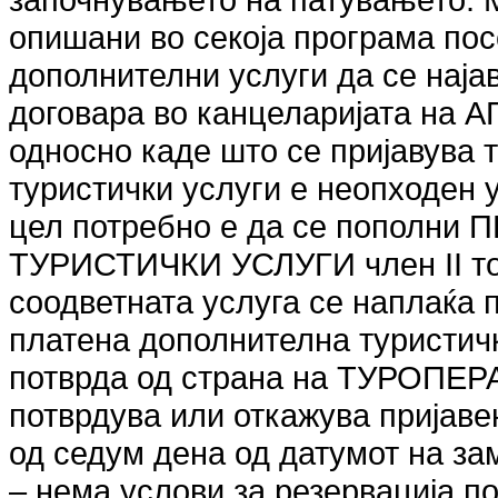
опишани во секоја програма пос
дополнителни услуги да се најав
договара во канцеларијата н
односно каде што се пријавува 
туристички услуги е неопходен 
цел потребно е да се пополн
ТУРИСТИЧКИ УСЛУГИ член II точ
соодветната услуга се наплаќа 
платена дополнителна туристич
потврда од страна на ТУРОПЕ
потврдува или откажува пријаве
од седум дена од датумот на за
– нема услови за резервација п