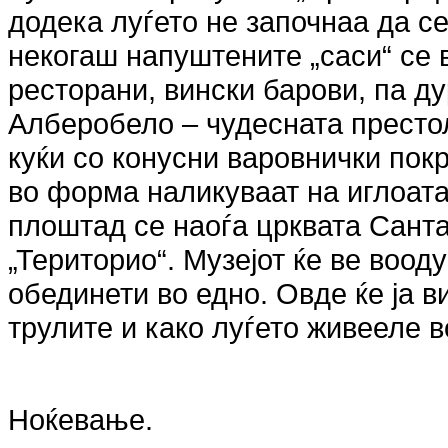
додека луѓето не започнаа да с
некогаш напуштените „саси“ се 
ресторани, вински барови, па ду
Алберобело – чудесната престол
куќи со конусни варовнички пок
во форма наликуваат на иглоата
плоштад се наоѓа црквата Санта 
„Територио“. Музејот ќе ве воод
обединети во едно. Овде ќе ја в
трулите и како луѓето живееле 
Ноќевање.