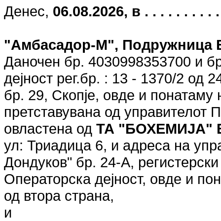
Денес,
06.08.2026, в . . . . . . . . . . . 
"Амбасадор-М", Подружница 
Даночен бр. 4030998353700 и бр
дејност рег.бр. : 13 - 1370/2 од 
бр. 29, Скопје, овде и понатаму
претставувана од управителот П
овластена од
ТА "БОХЕМИЈА"
ул: Триадица 6, и адреса на уп
Дондуков" бр. 24-А, регистерски
Операторска дејност, овде и п
од втора страна,
и