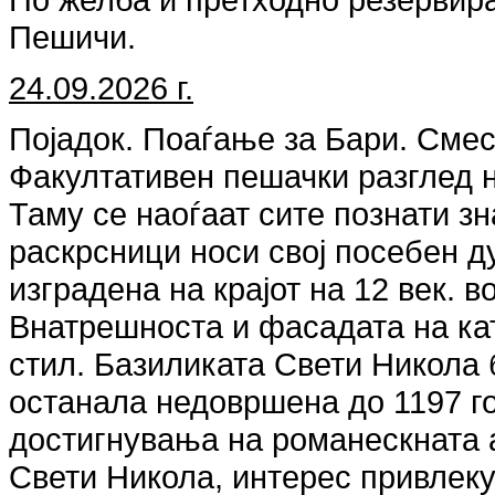
Пешичи.
24.09.2026 г.
Појадок. Поаѓање за Бари. Сме
Факултативен пешачки разглед н
Таму се наоѓаат сите познати з
раскрсници носи свој посебен д
изградена на крајот на 12 век. в
Внатрешноста и фасадата на ка
стил. Базиликата Свети Никола 
останала недовршена до 1197 го
достигнувања на романескната а
Свети Никола, интерес привлеку