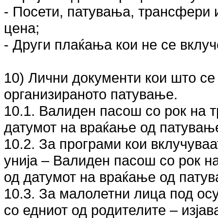
- Посети, патувања, трансфери 
цена;
- Други плаќања кои не се вклуч
10) Лични документи кои што се
организираното патување.
10.1. Валиден пасош со рок на 
датумот на враќање од патувањ
10.2. За програми кои вклучуваа
унија – Валиден пасош со рок н
од датумот на враќање од патув
10.3. За малолетни лица под ос
со едниот од родителите – изјав