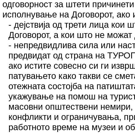
одговорност за штети причинет
исполнување на Договорот, ако 
- дејствија од трети лица кои
Договорот, а кои што не можат
- непредвидлива сила или наст
предвидат од страна на ТУРО
ако истите совесно си ги извр
патувањето како такви се сме
отежната состојба на патишта
укажување на помош на турист
масовни општествени немири, 
конфликти и ограничувања, пр
работното време на музеи и об