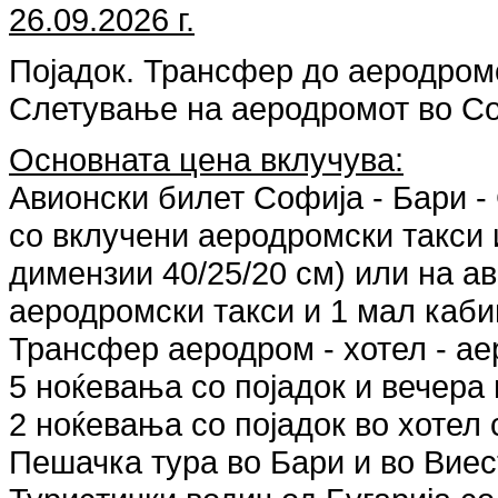
26.09.2026 г.
Појадок. Трансфер до аеродром
Слетување на аеродромот во Со
Основната цена вклучува:
Авионски билет Софија - Бари - 
со вклучени аеродромски такси и
димензии 40/25/20 см) или на ав
аеродромски такси и 1 мал кабин
Трансфер аеродром - хотел - ае
5 ноќевања со појадок и вечера 
2 ноќевања со појадок во хотел с
Пешачка тура во Бари и во Виест