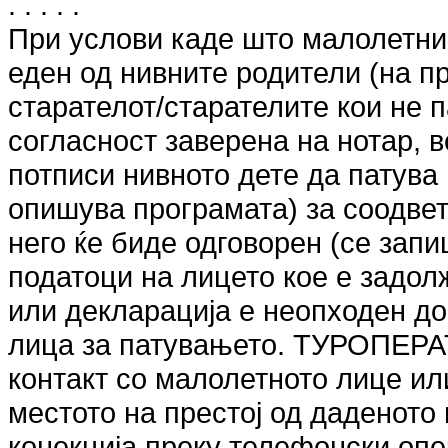
. . . . .
При услови каде што малолетни 
еден од нивните родители (на пр
старателот/старателите кои не п
согласност заверена на нотар, в
потписи нивното дете да патува
опишува програмата) за соодвет
него ќе биде одговорен (се зап
податоци на лицето кое е задол
или декларација е неопходен д
лица за патувањето. ТУРОПЕРА
контакт со малолетното лице или
местото на престој од даденото
конекција преку телефонски опер