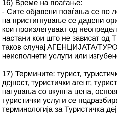
16) Време на поаѓање:
- Сите објавени поаѓања се по 
на пристигнување се дадени ор
кои произлегуваат од неопредел
настани кои што не зависат од
таков случај АГЕНЦИЈАТА/ТУРО
неисполнети услуги или изгубен
17) Термините: турист, туристич
дејност, туристички агент, турис
патувања со вкупна цена, основ
туристички услуги се подразби
терминологија за Туристичка деј