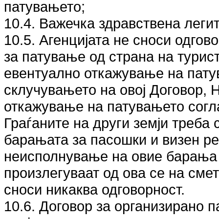
патувањето;
10.4. Важечка здравствена леги
10.5. Агенцијата не сноси одгов
за патување од страна на турис
евентуално откажување на пату
склучувањето на овој Договор,
откажување на патувањето согла
Граѓаните на други земји треба 
барањата за пасошки и визен р
неисполнување на овие барања и
произлегуваат од ова се на смет
сноси никаква одговорност.
10.6. Договор за организирано 