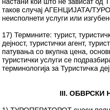
настани кои што не зависат од
таков случај АГЕНЦИЈАТА/ТУРО
неисполнети услуги или изгубен
17) Термините: турист, туристич
дејност, туристички агент, турис
патувања со вкупна цена, основ
туристички услуги се подразби
терминологија за Туристичка деј
III. ОБВРСКИ
1) ТУРОПЕРАТОРОТ сноси полна 