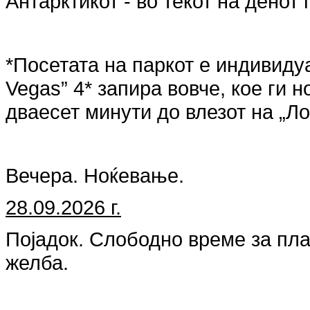
Антарктикот - во текот на денот 
*Посетата на паркот е индивидуа
Vegas” 4* запира вовче, кое ги 
дваесет минути до влезот на „Ло
Вечера. Ноќевање.
28.09.2026 г.
Појадок. Слободно време за пла
желба.