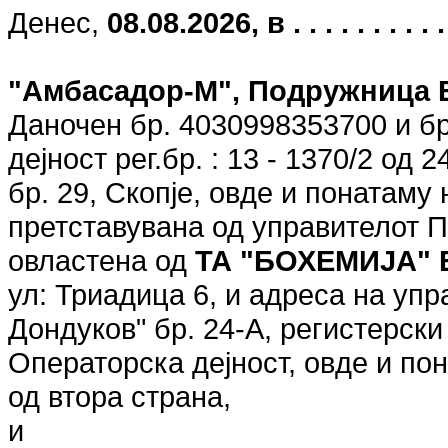
Денес,
08.08.2026, в . . . . . . . . . . . 
"Амбасадор-М", Подружница 
Даночен бр. 4030998353700 и бр
дејност рег.бр. : 13 - 1370/2 од 
бр. 29, Скопје, овде и понатаму
претставувана од управителот П
овластена од
ТА "БОХЕМИЈА"
ул: Триадица 6, и адреса на уп
Дондуков" бр. 24-А, регистерски
Операторска дејност, овде и п
од втора страна,
и