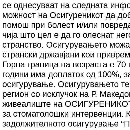
се однесуваат на следната инф
можност на Осигуреникот да до
помош при болест и/или повреда
чија што цел е да го олеснат не
странство. Осигурувањето можат
странски државјани кои приврем
Горна граница на возраста е 70 
години има доплаток од 100%, з
осигурување. Осигурувањето те
регион со исклучок на Р. Македо
живеалиште на ОСИГУРЕНИКОТ.
за стоматолошки интервенции. К
задолжителното осигурување “П