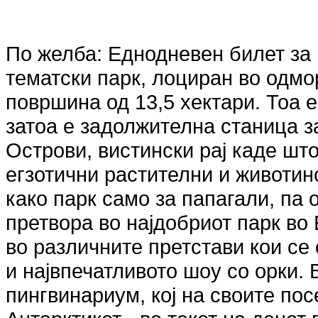
По желба: Еднодневен билет за п
тематски парк, лоциран во одмо
површина од 13,5 хектари. Тоа е
затоа е задолжителна станица з
Острови, вистински рај каде шт
егзотични растителни и животин
како парк само за папагали, па 
претвора во најдобриот парк во
во различните претстави кои се
и највпечатливото шоу со орки. 
пингвинариум, кој на своите по