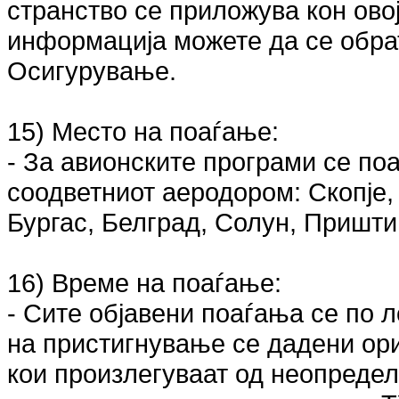
странство се приложува кон ово
информација можете да се обрат
Осигурување.
15) Место на поаѓање:
- За авионските програми се по
соодветниот аеродором: Скопје,
Бургас, Белград, Солун, Пришти
16) Време на поаѓање:
- Сите објавени поаѓања се по 
на пристигнување се дадени ор
кои произлегуваат од неопредел