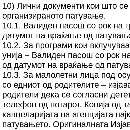
10) Лични документи кои што се
организираното патување.
10.1. Валиден пасош со рок на 
датумот на враќање од патувањ
10.2. За програми кои вклучуваа
унија – Валиден пасош со рок н
од датумот на враќање од патув
10.3. За малолетни лица под ос
со едниот од родителите – изјав
родители дека се согласни детет
телефон од нотарот. Копија од т
канцеларијата на агенцијата на
патувањето. Оригиналната Изјав