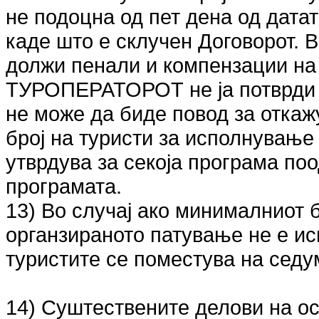
не подоцна од пет дена од дата
каде што е склучен Договорот.
должи пенали и компензации н
ТУРОПЕРАТОРОТ не ја потврди п
не може да биде повод за отка
број на туристи за исполнување
утврдува за секоја програма по
програмата.
13) Во случај ако минималниот б
органзираното патување не е ис
туристите се поместува на седу
14) Суштествените делови на о