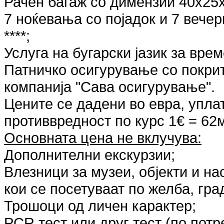
Рачен багаж со димензии 40х25х
7 ноќевања со појадок и 7 вечер
****;
Услуга на бугарски јазик за врем
Патничко осигурување со покри
компанија "Сава осигурување".
Цените се дадени во евра, упла
противвредност по курс 1€ = 62
Основната цена не вклучува:
Дополнителни екскурзии;
Влезници за музеи, објекти и на
кои се посетуваат по желба, гра
Трошоци од личeн карактер;
PCR тест или друг тест (по потр