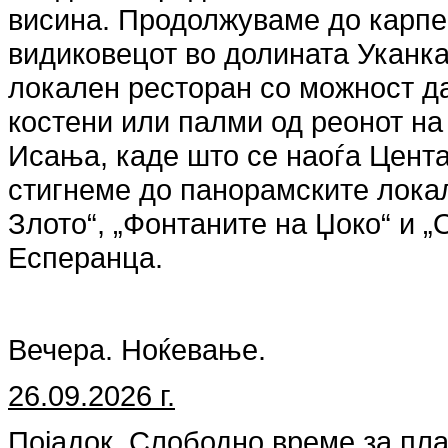
висина. Продолжуваме до карпе
видиковецот во долината Уканк
локален ресторан со можност да
костени или палми од реонот на
Исања, каде што се наоѓа Цент
стигнеме до панорамските локал
Злото“, „Фонтаните на Џоко“ и „
Есперанца.
Вечера. Ноќевање.
26.09.2026 г.
Појадок. Слободно време за пла