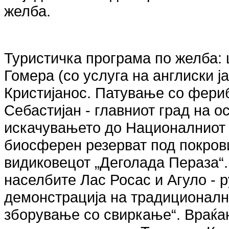
желба.
Туристичка програма по желба: 
Гомера (со услуга на англиски ј
Кристијанос. Патување со фери
Себастијан - главниот град на о
искачувањето до Националниот п
биосферен резерват под покров
видиковецот „Деголада Пераза“
населбите Лас Росас и Агуло - 
демонстрација на традиционалнио
зборување со свиркање“. Враќа