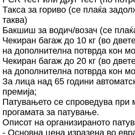
Такса за гориво (се плаќа задол
таква)
Бакшиш за водич/возач (се плаќ
Чекиран багаж до 10 кг (во двет
на дополнителна потврда кон м
Чекиран багаж до 20 кг (во двет
на дополнителна потврда кон м
За лица над 65 години автоматс
премија;
Патувањето се спроведува при 
прогамата за патување.
Описот на организираното пату
- Основна цена изразена во евр