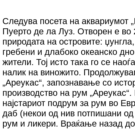
Следува посета на аквариумот „
Пуерто де ла Луз. Отворен е во 
природата на островите: џунгла
гребени и длабоко океанско дно
жители. Тој исто така го се нао
налик на виножито. Продолжувам
„Ареукас“, запознавање со истор
производство на рум „Ареукас“.
најстариот подрум за рум во Ев
даб (некои од нив потпишани од 
рум и ликери. Враќање назад д