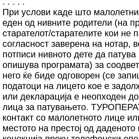
. . . . .
При услови каде што малолетни 
еден од нивните родители (на пр
старателот/старателите кои не п
согласност заверена на нотар, в
потписи нивното дете да патува
опишува програмата) за соодвет
него ќе биде одговорен (се зап
податоци на лицето кое е задол
или декларација е неопходен д
лица за патувањето. ТУРОПЕРА
контакт со малолетното лице или
местото на престој од даденото
конекција преку телефонски опер