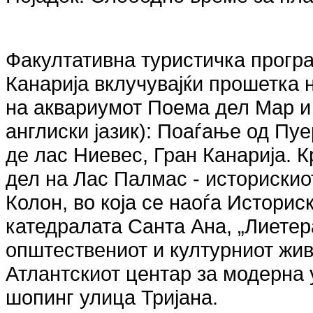
Факултативна туристичка програ
Канарија вклучувајќи прошетка н
на аквариумот Поема дел Мар и 
англиски јазик): Поаѓање од Пу
де лас Ниевес, Гран Канарија. 
дел на Лас Палмас - историскиот
Колон, во која се наоѓа Историс
катедралата Санта Ана, „Лиетер
општествениот и културниот живо
Атлантскиот центар за модерна 
шопинг улица Тријана.