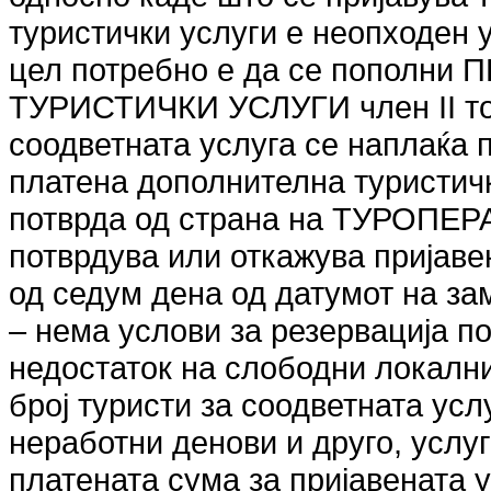
туристички услуги е неопходен 
цел потребно е да се пополн
ТУРИСТИЧКИ УСЛУГИ член II точ
соодветната услуга се наплаќа 
платена дополнителна туристич
потврда од страна на ТУРОПЕ
потврдува или откажува пријаве
од седум дена од датумот на за
– нема услови за резервација п
недостаток на слободни локалн
број туристи за соодветната ус
неработни денови и друго, услу
платената сума за пријавената у