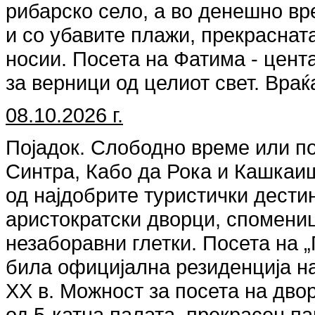
рибарско село, а во денешно вр
и со убавите плажи, прекраснат
носии. Посета на Фатима - цент
за верници од целиот свет. Вра
08.10.2026 г.
Појадок. Слободно време или по
Синтра, Кабо да Рока и Кашкаиш
од најдобрите туристички дести
аристократски дворци, спомени
незаборавни глетки. Посета на 
била официјална резиденција на
XX в. Можност за посета на дво
од 5-катна палата, прекрасен па