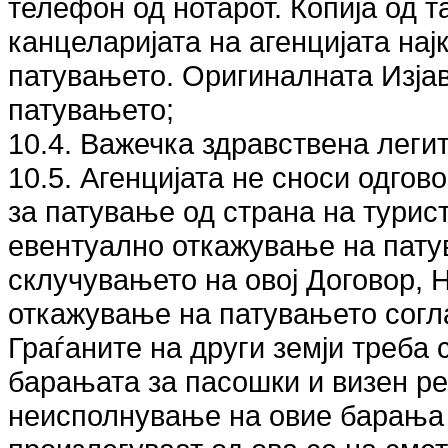
телефон од нотарот. Копија од т
канцеларијата на агенцијата на
патувањето. Оригиналната Изјав
патувањето;
10.4. Важечка здравствена леги
10.5. Агенцијата не сноси одгов
за патување од страна на турис
евентуално откажување на пату
склучувањето на овој Договор,
откажување на патувањето согла
Граѓаните на други земји треба 
барањата за пасошки и визен р
неисполнување на овие барања и