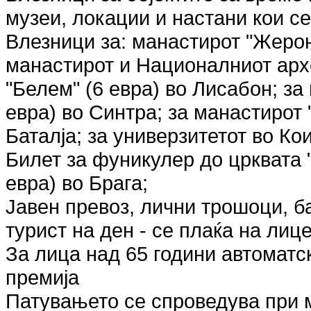
музеи, локации и настани кои се
Влезници за: манастирот "Жерон
манастирот и Националниот архе
"Белем" (6 евра) во Лисабон; за
евра) во Синтра; за манастирот 
Баталја; за универзитетот во Ко
Билет за фуникулер до црквата 
евра) во Брага;
Јавен превоз, лични трошоци, ба
турист на ден - се плаќа на лиц
За лица над 65 години автоматс
премија
Патувањето се спроведува при 