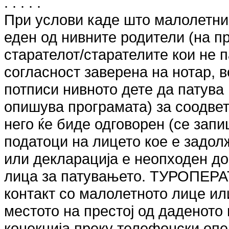
. . . . .
При услови каде што малолетни 
еден од нивните родители (на пр
старателот/старателите кои не п
согласност заверена на нотар, в
потписи нивното дете да патува
опишува програмата) за соодвет
него ќе биде одговорен (се зап
податоци на лицето кое е задол
или декларација е неопходен д
лица за патувањето. ТУРОПЕРА
контакт со малолетното лице или
местото на престој од даденото
конекција преку телефонски опер