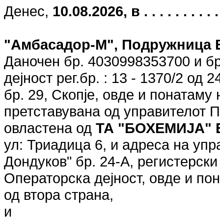
Денес,
10.08.2026, в . . . . . . . . . . . 
"Амбасадор-М", Подружница 
Даночен бр. 4030998353700 и бр
дејност рег.бр. : 13 - 1370/2 од 
бр. 29, Скопје, овде и понатаму
претставувана од управителот П
овластена од
ТА "БОХЕМИЈА"
ул: Триадица 6, и адреса на уп
Дондуков" бр. 24-А, регистерски
Операторска дејност, овде и п
од втора страна,
и