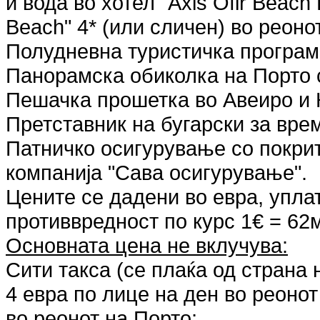
и вода во хотел "Axis Ofir Beach 
Beach" 4* (или сличен) во реоно
Полудневна туристичка програм
Панорамска обиколка на Порто с
Пешачка прошетка во Авеиро и
Претставник на бугарски за врем
Патничко осигурување со покри
компанија "Сава осигурување".
Цените се дадени во евра, упла
противвредност по курс 1€ = 62
Основната цена не вклучува:
Сити такса (се плаќа од страна 
4 евра по лице на ден во реонот
во реонот на Порто;