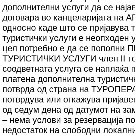
дополнителни услуги да се најав
договара во канцеларијата н
односно каде што се пријавува 
туристички услуги е неопходен 
цел потребно е да се пополн
ТУРИСТИЧКИ УСЛУГИ член II точ
соодветната услуга се наплаќа 
платена дополнителна туристич
потврда од страна на ТУРОПЕ
потврдува или откажува пријаве
од седум дена од датумот на за
– нема услови за резервација п
недостаток на слободни локалн