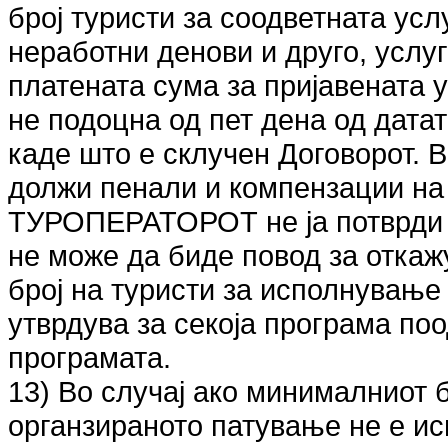
број туристи за соодветната ус
неработни денови и друго, услу
платената сума за пријавената у
не подоцна од пет дена од дата
каде што е склучен Договорот.
должи пенали и компензации н
ТУРОПЕРАТОРОТ не ја потврди п
не може да биде повод за отка
број на туристи за исполнување
утврдува за секоја програма по
програмата.
13) Во случај ако минималниот б
органзираното патување не е ис