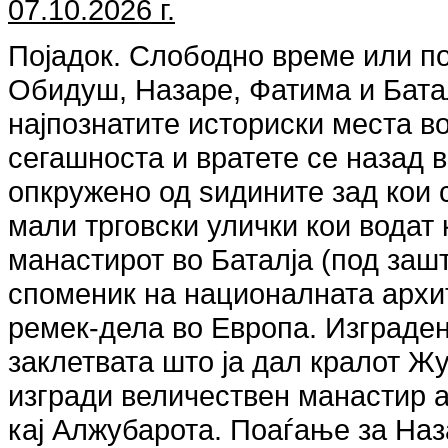
07.10.2026 г.
Појадок. Слободно време или по
Обидуш, Назаре, Фатима и Баталј
најпознатите историски места в
сегашноста и вратете се назад 
опкружено од ѕидините зад кои 
мали трговски улички кои водат 
манастирот во Баталја (под заш
споменик на националната архит
ремек-дела во Европа. Изграден 
заклетвата што ја дал кралот Жу
изгради величествен манастир а
кај Алжубарота. Поаѓање за Наз