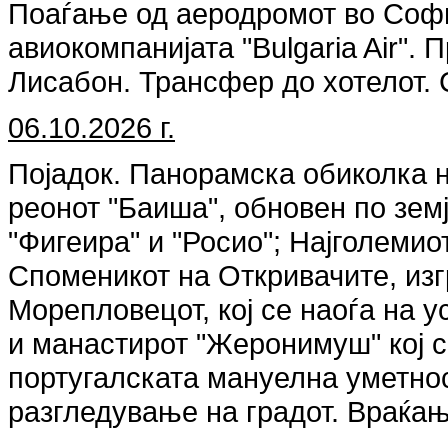
Поаѓање од аеродромот во Софиј
авиокомпанијата "Bulgaria Air".
Лисабон. Трансфер до хотелот.
06.10.2026 г.
Појадок. Панорамска обиколка н
реонот "Баиша", обновен по зем
"Фигеира" и "Росио"; Најголемио
Споменикот на Oткривачите, изг
Морепловецот, кој се наоѓа на у
и манастирот "Жерoнимуш" кој с
португалската мануелна уметнос
разгледување на градот. Враќањ