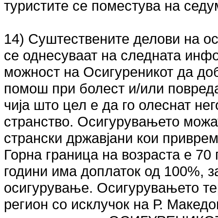
туристите се поместува на седу
14) Суштествените делови на о
се однесуваат на следната инф
можност на Осигуреникот да до
помош при болест и/или повреда
чија што цел е да го олеснат не
странство. Осигурувањето можат
странски државјани кои приврем
Горна граница на возраста е 70 
години има доплаток од 100%, з
осигурување. Осигурувањето те
регион со исклучок на Р. Македо