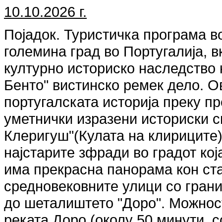
10.10.2026 г.
Појадок. Туристичка програма во
големина град во Португалија, в
културно историско наследство
Бенто" вистинско ремек дело. О
португалската историја преку п
уметнички изразени историски с
Клеригуш"(Кулата на клириците)
најстарите зфради во градот кој
има прекрасна панорама кон ст
средновековните улици со гранит
до шеталиштето "Доро". Можност
реката Доро (околу 50 минути, с