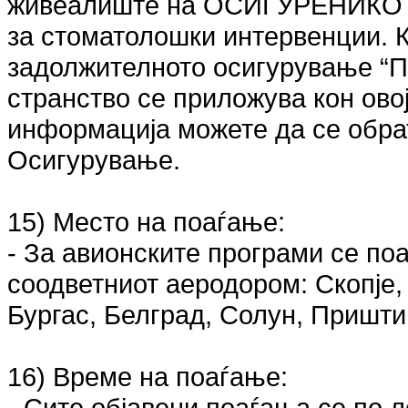
живеалиште на ОСИГУРЕНИКОТ.
за стоматолошки интервенции. К
задолжителното осигурување “П
странство се приложува кон ово
информација можете да се обрат
Осигурување.
15) Место на поаѓање:
- За авионските програми се по
соодветниот аеродором: Скопје,
Бургас, Белград, Солун, Пришти
16) Време на поаѓање:
- Сите објавени поаѓања се по 