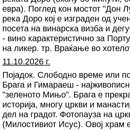
евра). Поглед кон мостот "Дон Л
река Доро кој е изграден од уче
посета на винарска визба и дегу
- вино карактеристично за Порту
на ликер. тр. Враќање во хотело
11.10.2026 г.
Појадок. Слободно време или по
Брага и Гимараеш - најживописн
"зеленото Мињо". Брага е прекр
историја, многу цркви и манасти
дел на градот. Фотопауза на црк
(Милостивиот Исус). Овој храм 