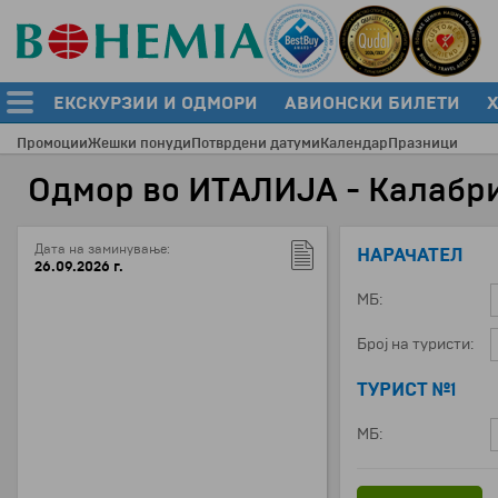
ЕКСКУРЗИИ И ОДМОРИ
АВИОНСКИ БИЛЕТИ
Промоции
Жешки понуди
Потврдени датуми
Календар
Празници
Одмор во ИТАЛИJА - Калабри
Дата на заминување:
НАРАЧАТЕЛ
26.09.2026 г.
МБ:
Број на туристи:
ТУРИСТ №1
МБ: