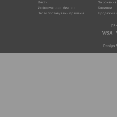
Вести
За Бохемиа
Информативен билтен
Кариери
Често поставувани прашања
Продажни м
ПРИ
Design 