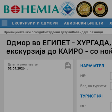
ЕКСКУРЗИИ И ОДМОРИ
АВИОНСКИ БИЛЕТИ
Промоции
Жешки понуди
Потврдени датуми
Календар
Празници
Одмор во ЕГИПЕТ - ХУРГАДА
екскурзија до КАИРО - со ноќ
Дата на заминување:
НАРАЧАТЕЛ
02.09.2026 г.
МБ:
Број на туристи:
ТУРИСТ №1
МБ: