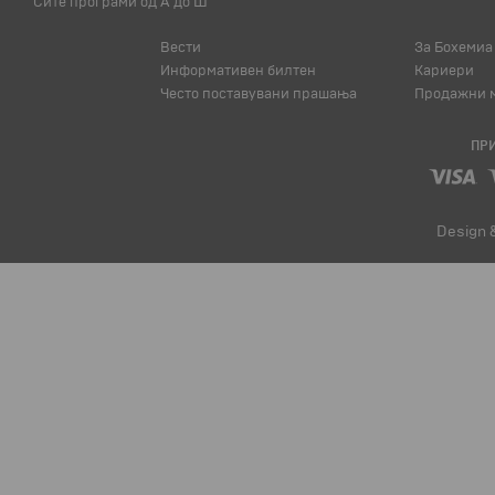
Сите програми од А до Ш
Вести
За Бохемиа
Информативен билтен
Кариери
Често поставувани прашања
Продажни м
ПРИ
Design 