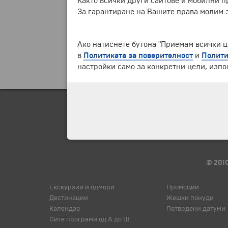
Както всички други сайтове и мобилни 
За гарантиране на Вашите права молим 
Ако натиснете бутона "Приемам всички це
в
Политиката за поверителност
и
Полити
настройки само за конкретни цели, изпо
© 2010
Екскурзии и одмори
Промоции
Дестинации
Жешки понуди
Календар
Потврдени датуми
Сите програми од А до Ш