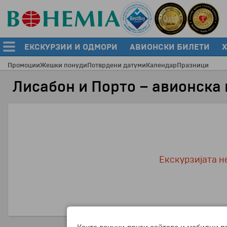
ЕКСКУРЗИИ И ОДМОРИ
АВИОНСКИ БИЛЕТИ
Промоции
Жешки понуди
Потврдени датуми
Календар
Празници
Лисабон и Порто – авионска
Екскурзијата не