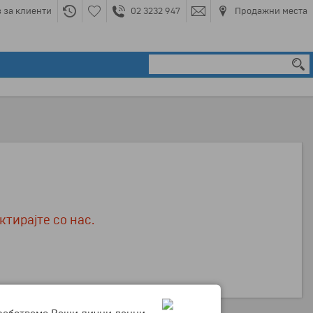
 за клиенти
02 3232 947
Продажни места
ктирајте со нас.