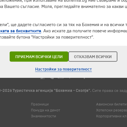
приложения, при използване на Bohemia.bg ние събираме и о
за Вашето съгласие. Моля, прегледайте внимателно за какви 
ли", ще дадете съгласието си за тях на Бохемия и на всички 
ката за бисквитките
. Ако искате да получите повече информ
лзвайте бутона "Настройки за поверителност".
ПРИЕМАМ ВСИЧКИ ЦЕЛИ
ОТКАЗВАМ ВСИЧКИ
Настройки за поверителност
-2026 Туристичка агенција "Бохемиа - Скопје".
Сите права се зад
Празници
Авионски билети
Понуда на денот
Хотелски резерв
Знаменитости
Корпоративни кл