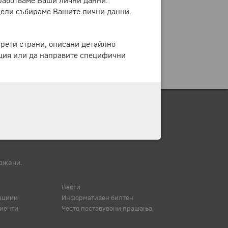
бработваме Ваши лични данни.
цели събираме Вашите лични данни.
трети страни, описани детайлно
ация или да направите специфични
ржани.
Вести
ациии
Информативен билтен
иенти
Често поставувани прашања