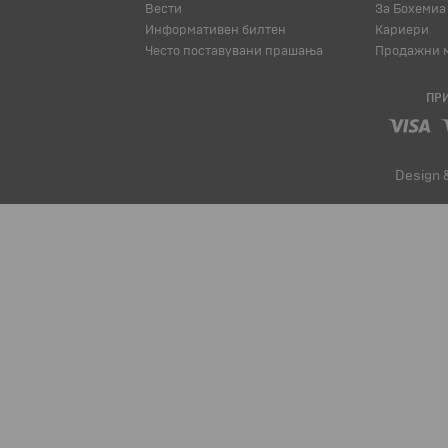
Вести
За Бохемиа
Информативен билтен
Кариери
Често поставувани прашања
Продажни м
ПРИ
Design 