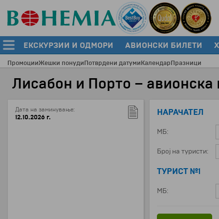
ЕКСКУРЗИИ И ОДМОРИ
АВИОНСКИ БИЛЕТИ
Промоции
Жешки понуди
Потврдени датуми
Календар
Празници
Лисабон и Порто – авионска
Дата на заминување:
НАРАЧАТЕЛ
12.10.2026 г.
МБ:
Број на туристи:
ТУРИСТ №1
МБ: